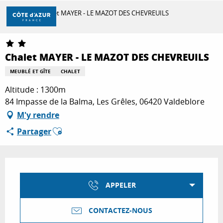
Aller
Accueil
Chalet MAYER - LE MAZOT DES CHEVREUILS
au
contenu
principal
DÉCOUVRIR
Chalet MAYER - LE MAZOT DES CHEVREUILS
MEUBLÉ ET GÎTE
CHALET
À FAIRE
Altitude : 1300m
84 Impasse de la Balma, Les Grêles, 06420 Valdeblore
M'y rendre
SÉJOURNER
Ajouter aux favoris
Partager
Ouverture et coordonnées
APPELER
CONTACTEZ-NOUS