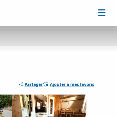
FR
Accessibilité
Recherche
Voir les favoris
Ajouter aux favoris
Partager
Ajouter à mes favoris