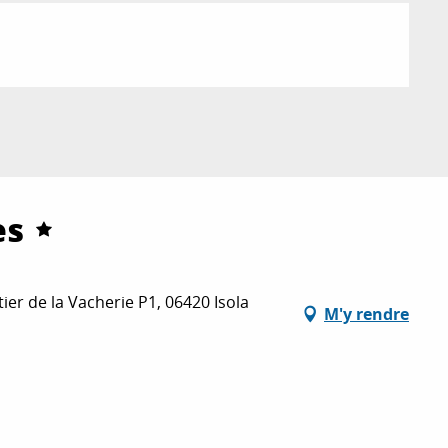
es
ier de la Vacherie P1, 06420 Isola
M'y rendre