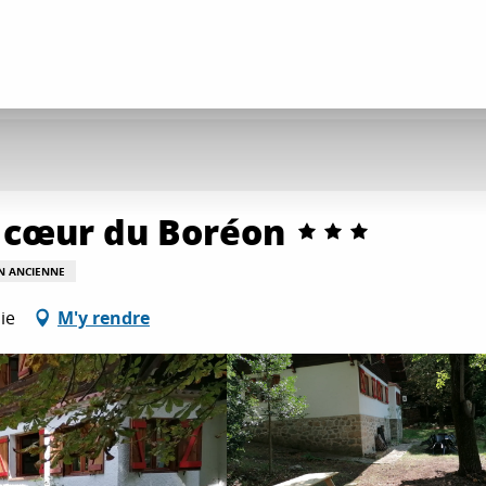
u cœur du Boréon
N ANCIENNE
ie
M'y rendre