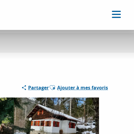
FR
Accessibilité
Recherche
Voir les favoris
Ajouter aux favoris
Partager
Ajouter à mes favoris