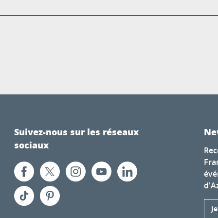
Suivez-nous sur les réseaux
Ne
sociaux
Rec
Fra
évé
d'A
J