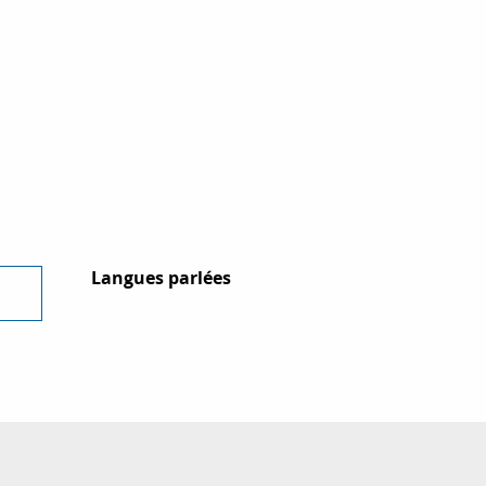
Langues parlées
Langues parlées