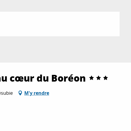
 au cœur du Boréon
ésubie
M'y rendre