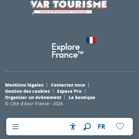
Mentions légales
Contactez nous
Gestion des cookies
Espace Pro
Organiser un évènement
La boutique
© Côte d'Azur France - 2026
FR
Accessibilité
Recherche
Voir les fa