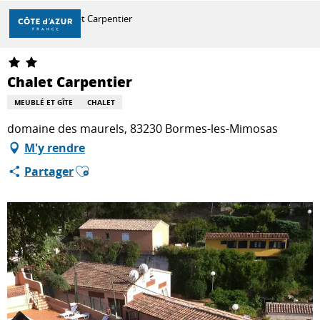
Aller
Accueil
Chalet Carpentier
au
contenu
principal
DÉCOUVRIR
Chalet Carpentier
MEUBLÉ ET GÎTE
CHALET
À FAIRE
domaine des maurels, 83230 Bormes-les-Mimosas
M'y rendre
Ajouter aux favoris
Partager
SÉJOURNER