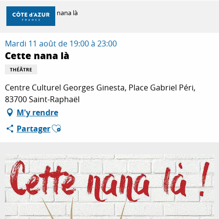
Aller
Accueil
Cette nana là
au
contenu
principal
Mardi 11 août de 19:00 à 23:00
DÉCOUVRIR
Cette nana là
THÉÂTRE
À FAIRE
Centre Culturel Georges Ginesta, Place Gabriel Péri,
83700 Saint-Raphaël
M'y rendre
SÉJOURNER
Ajouter aux favoris
Partager