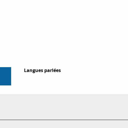
Langues parlées
Langues parlées