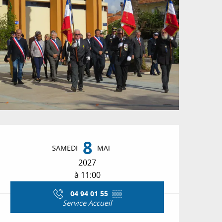
Ouverture et coordon
8
SAMEDI
MAI
2027
à 11:00
04 94 01 55
▒▒
Service Accueil