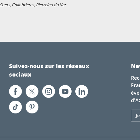
uers, Collobrières, Pierrefeu du Var
Suivez-nous sur les réseaux
Ne
sociaux
Rec
Fra
évé
d'A
J