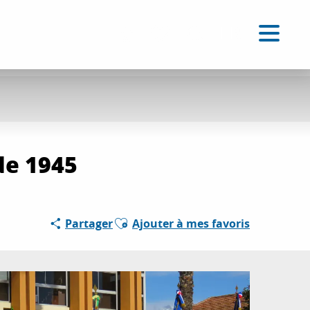
FR
Accessibilité
Recherche
Voir les favoris
de 1945
Ajouter aux favoris
Partager
Ajouter à mes favoris