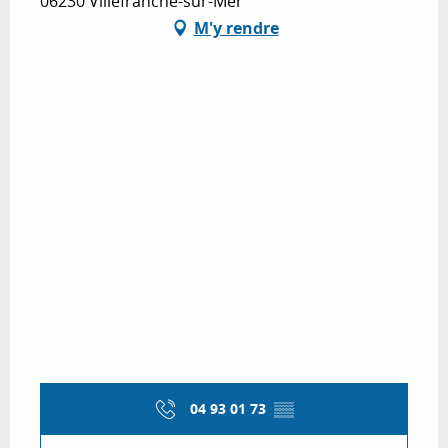
06230 Villefranche-sur-Mer
M'y rendre
04 93 01 73
▒▒