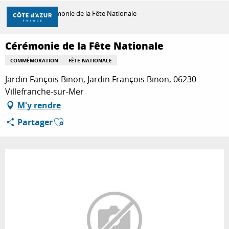
Aller
Accueil
Cérémonie de la Fête Nationale
au
contenu
principal
Cérémonie de la Fête Nationale
DÉCOUVRIR
COMMÉMORATION
FÊTE NATIONALE
Jardin Fançois Binon, Jardin François Binon, 06230
À FAIRE
Villefranche-sur-Mer
M'y rendre
Ajouter aux favoris
Partager
SÉJOURNER