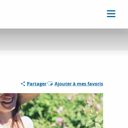
FR
Accessibilité
Recherche
Voir les favoris
Ajouter aux favoris
Partager
Ajouter à mes favoris