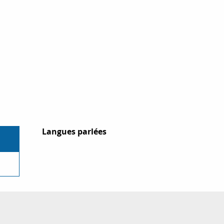
Langues parlées
Langues parlées