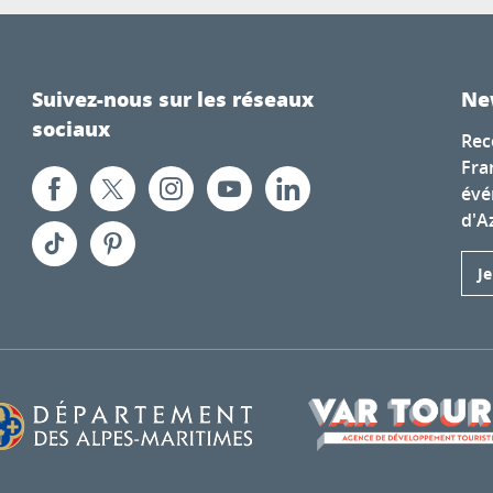
Suivez-nous sur les réseaux
Ne
sociaux
Rec
Fra
évé
d'A
J