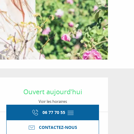
Ouverture et coordon
Ouvert aujourd'hui
Voir les horaires
06 77 70 55
▒▒
CONTACTEZ-NOUS