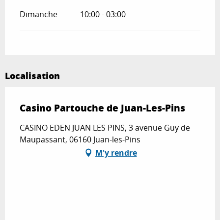
Dimanche
10:00 - 03:00
Localisation
Casino Partouche de Juan-Les-Pins
CASINO EDEN JUAN LES PINS, 3 avenue Guy de
Maupassant, 06160 Juan-les-Pins
M'y rendre