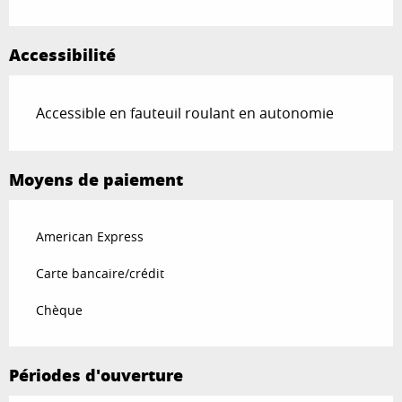
Accessibilité
Accessible en fauteuil roulant en autonomie
Moyens de paiement
American Express
Carte bancaire/crédit
Chèque
Périodes d'ouverture