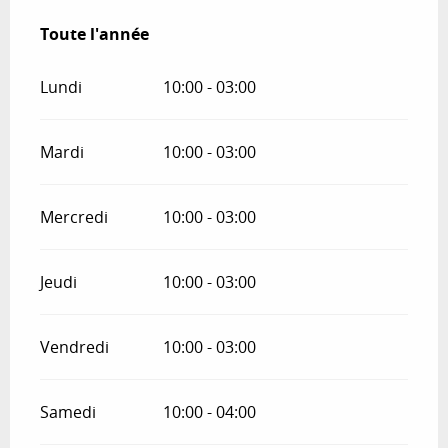
Toute l'année
Toute l'année
Lundi
10:00 - 03:00
Mardi
10:00 - 03:00
Mercredi
10:00 - 03:00
Jeudi
10:00 - 03:00
Vendredi
10:00 - 03:00
Samedi
10:00 - 04:00