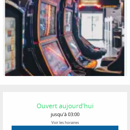
Ouverture et coordonnées
Ouvert aujourd'hui
jusqu'à 03:00
Voir les horaires