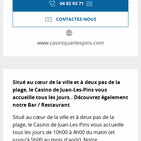
04 92 93 71
▒▒
CONTACTEZ-NOUS
www.casinojuanlespins.com
Description
Situé au cœur de la ville et à deux pas de la 
plage, le Casino de Juan-Les-Pins vous 
accueille tous les jours.. Découvrez également 
notre Bar / Restaurant
Situé au cœur de la ville et à deux pas de la 
plage, le Casino de Juan-Les-Pins vous accueille 
tous les jours de 10h00 à 4h00 du matin (et 
jusqu’à 5h00 au mois d'août). Notre 