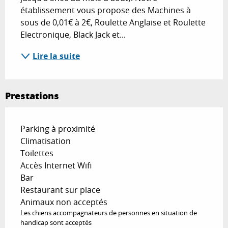
établissement vous propose des Machines à 
sous de 0,01€ à 2€, Roulette Anglaise et Roulette 
Electronique, Black Jack et...
Lire la suite
Prestations
Parking à proximité
Climatisation
Toilettes
Accès Internet Wifi
Bar
Restaurant sur place
Animaux non acceptés
Les chiens accompagnateurs de personnes en situation de
handicap sont acceptés