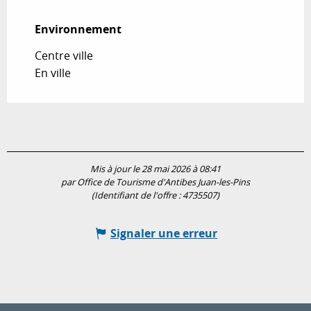
Environnement
Environnement
Centre ville
En ville
Mis à jour le 28 mai 2026 à 08:41
par Office de Tourisme d'Antibes Juan-les-Pins
(Identifiant de l'offre :
4735507
)
Signaler une erreur