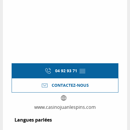
04 92 93 71
▒▒
CONTACTEZ-NOUS
www.casinojuanlespins.com
Langues parlées
Langues parlées