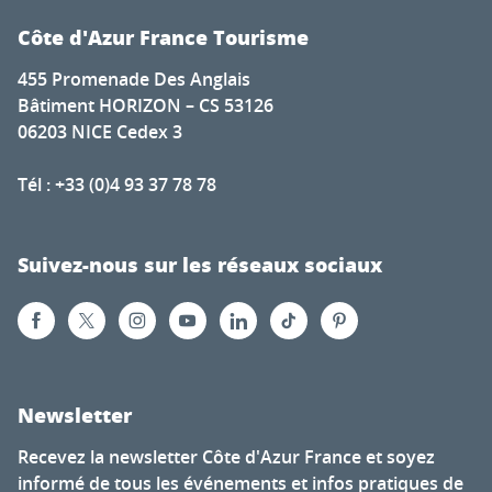
Côte d'Azur France Tourisme
455 Promenade Des Anglais
Bâtiment HORIZON – CS 53126
06203 NICE Cedex 3
Tél : +33 (0)4 93 37 78 78
Suivez-nous sur les réseaux sociaux
Newsletter
Recevez la newsletter Côte d'Azur France et soyez
informé de tous les événements et infos pratiques de