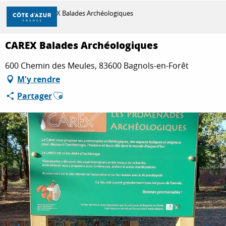
Aller
Accueil
CAREX Balades Archéologiques
au
contenu
principal
CAREX Balades Archéologiques
DÉCOUVRIR
600 Chemin des Meules, 83600 Bagnols-en-Forêt
M'y rendre
À FAIRE
Ajouter aux favoris
Partager
SÉJOURNER