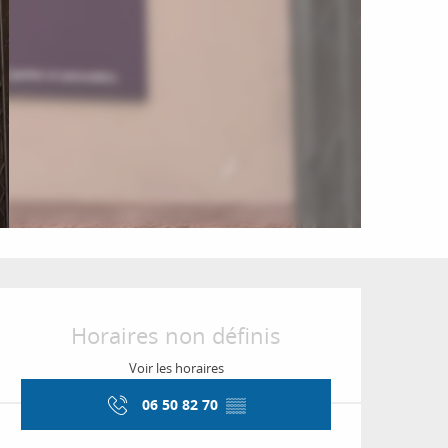
Ouverture et coordon
Horaires non définis
Voir les horaires
06 50 82 70
▒▒