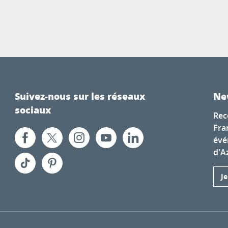
Suivez-nous sur les réseaux
Ne
sociaux
Rec
Fra
évé
d'A
J