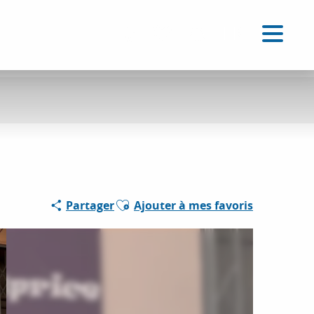
FR
Accessibilité
Recherche
Voir les favoris
Ajouter aux favoris
Partager
Ajouter à mes favoris