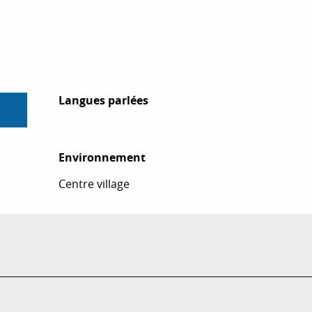
Langues parlées
Langues parlées
Environnement
Environnement
Centre village