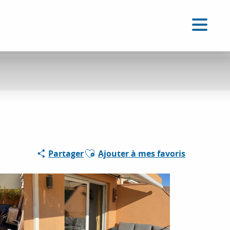
FR
Accessibilité
Recherche
Voir les favoris
Ajouter aux favoris
Partager
Ajouter à mes favoris