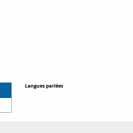
Langues parlées
Langues parlées