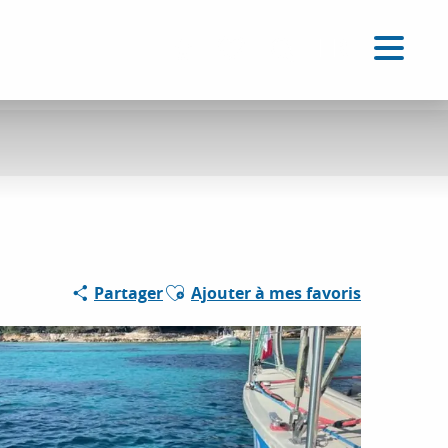
FR
Accessibilité
Recherche
Voir les favoris
Ajouter aux favoris
Partager
Ajouter à mes favoris