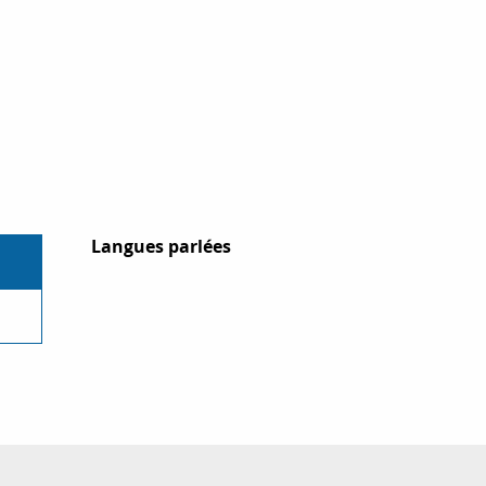
Langues parlées
Langues parlées