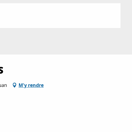
S
Juan
M'y rendre