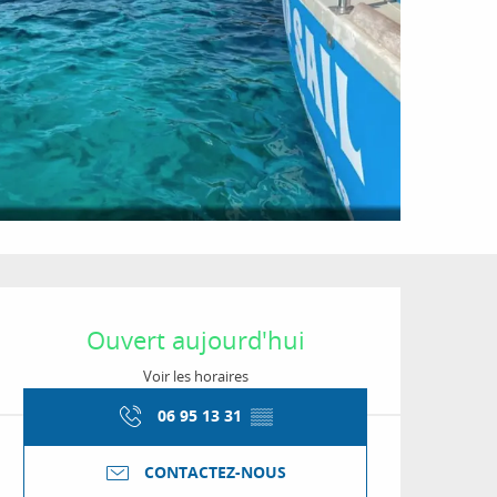
Ouverture et coordon
Ouvert aujourd'hui
Voir les horaires
06 95 13 31
▒▒
CONTACTEZ-NOUS