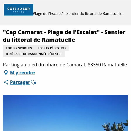
Aller
Accueil
au
"Cap Camarat - Plage de l'Escalet" - Sentier du littoral de Ramatuelle
contenu
principal
DÉCOUVRIR
"Cap Camarat - Plage de l'Escalet" - Sentier
du littoral de Ramatuelle
LOISIRS SPORTIFS
SPORTS PÉDESTRES
À FAIRE
ITINÉRAIRE DE RANDONNÉE PÉDESTRE
Parking au pied du phare de Camarat, 83350 Ramatuelle
SÉJOURNER
M'y rendre
Ajouter aux favoris
Partager