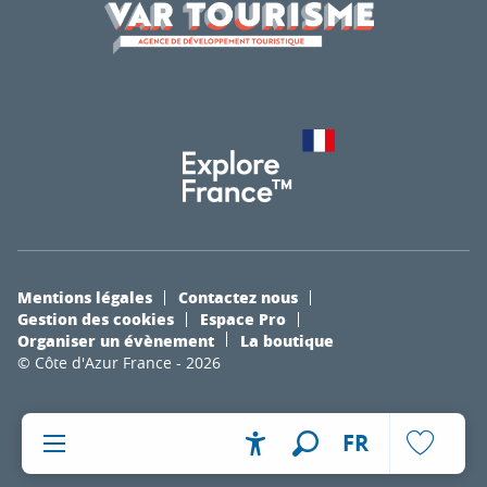
Mentions légales
Contactez nous
Gestion des cookies
Espace Pro
Organiser un évènement
La boutique
© Côte d'Azur France - 2026
FR
Accessibilité
Recherche
Voir les fa