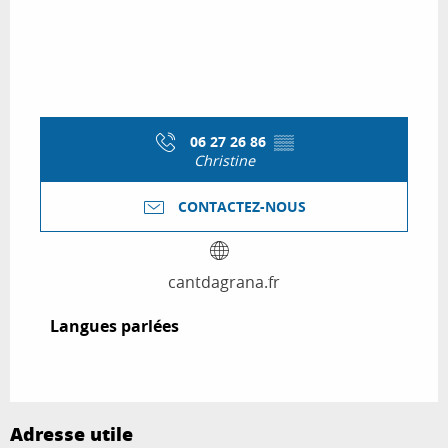
06 27 26 86
▒▒
Christine
CONTACTEZ-NOUS
cantdagrana.fr
Langues parlées
Langues parlées
Adresse utile