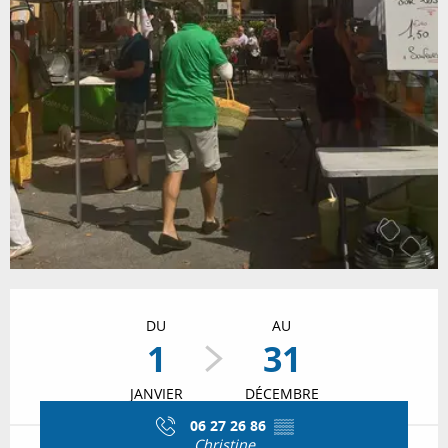
Ouverture et coordonnées
DU
AU
1
31
JANVIER
DÉCEMBRE
06 27 26 86
▒▒
Christine