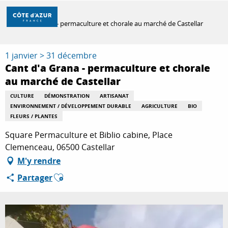
Aller
Accueil
au
Cant d'a Grana - permaculture et chorale au marché de Castellar
contenu
principal
DÉCOUVRIR
1 janvier > 31 décembre
Cant d'a Grana - permaculture et chorale
au marché de Castellar
À FAIRE
CULTURE
DÉMONSTRATION
ARTISANAT
ENVIRONNEMENT / DÉVELOPPEMENT DURABLE
AGRICULTURE
BIO
FLEURS / PLANTES
SÉJOURNER
Square Permaculture et Biblio cabine, Place
Clemenceau, 06500 Castellar
M'y rendre
Ajouter aux favoris
Partager