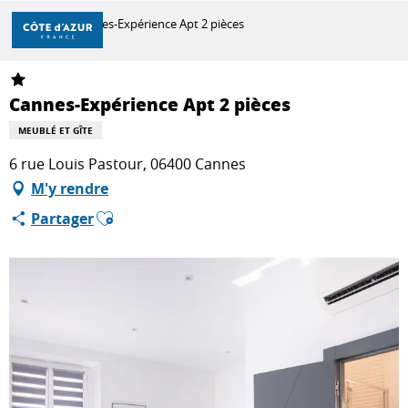
Aller
Accueil
Cannes-Expérience Apt 2 pièces
au
contenu
principal
DÉCOUVRIR
Cannes-Expérience Apt 2 pièces
MEUBLÉ ET GÎTE
À FAIRE
6 rue Louis Pastour, 06400 Cannes
M'y rendre
Ajouter aux favoris
Partager
SÉJOURNER