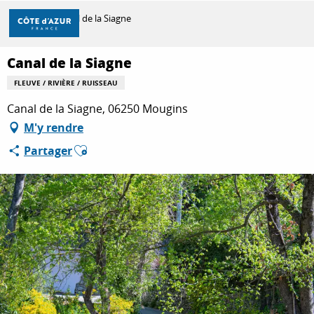
Aller
Accueil
Canal de la Siagne
au
contenu
principal
Canal de la Siagne
DÉCOUVRIR
FLEUVE / RIVIÈRE / RUISSEAU
Canal de la Siagne, 06250 Mougins
À FAIRE
M'y rendre
Ajouter aux favoris
Partager
SÉJOURNER