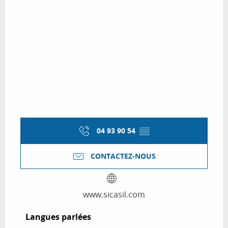
04 93 90 54
▒▒
CONTACTEZ-NOUS
www.sicasil.com
Langues parlées
Langues parlées