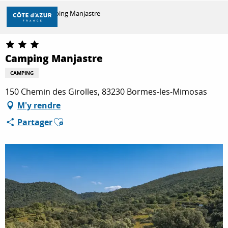
Aller
Accueil
Camping Manjastre
au
contenu
principal
DÉCOUVRIR
Camping Manjastre
CAMPING
À FAIRE
150 Chemin des Girolles, 83230 Bormes-les-Mimosas
M'y rendre
Ajouter aux favoris
Partager
SÉJOURNER