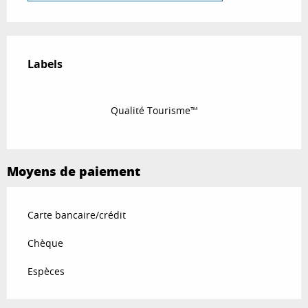
Offres de prestations
Labels
Labels
Qualité Tourisme™
Moyens de paiement
Carte bancaire/crédit
Chèque
Espèces