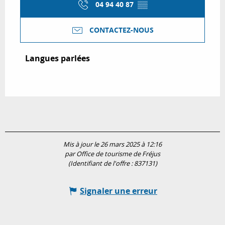
04 94 40 87
▒▒
CONTACTEZ-NOUS
Langues parlées
Langues parlées
Mis à jour le 26 mars 2025 à 12:16
par Office de tourisme de Fréjus
(Identifiant de l'offre :
837131
)
Signaler une erreur