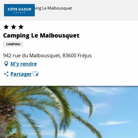
Aller
Accueil
Camping Le Malbousquet
au
contenu
principal
DÉCOUVRIR
Camping Le Malbousquet
CAMPING
À FAIRE
942 rue du Malbousquet, 83600 Fréjus
M'y rendre
Ajouter aux favoris
Partager
SÉJOURNER