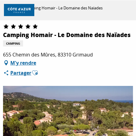
Aller
Accueil
Camping Homair - Le Domaine des Naïades
au
contenu
principal
DÉCOUVRIR
Camping Homair - Le Domaine des Naïades
CAMPING
À FAIRE
655 Chemin des Mûres, 83310 Grimaud
M'y rendre
Ajouter aux favoris
Partager
SÉJOURNER