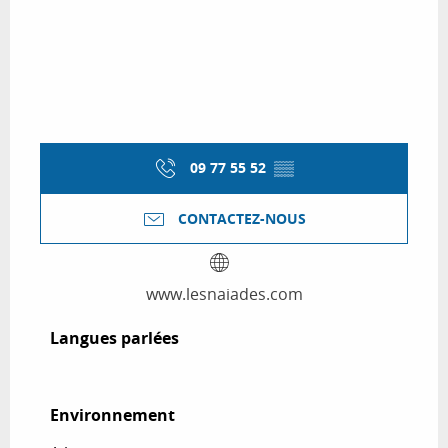
09 77 55 52
▒▒
CONTACTEZ-NOUS
www.lesnaiades.com
Langues parlées
Langues parlées
Environnement
Environnement