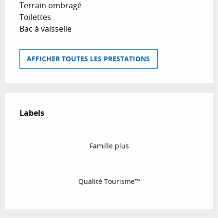
Terrain ombragé
Toilettes
Bac à vaisselle
AFFICHER TOUTES LES PRESTATIONS
Offres de prestations
Labels
Labels
Famille plus
Qualité Tourisme™