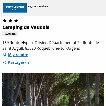
Aller
Accueil
Camping de Vaudois
au
contenu
principal
DÉCOUVRIR
Camping de Vaudois
CAMPING
À FAIRE
169 Route Hypert Ollivier, Départemental 7 – Route de
Saint Aygulf, 83520 Roquebrune-sur-Argens
M'y rendre
SÉJOURNER
Ajouter aux favoris
Partager