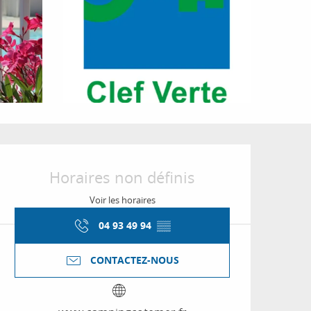
Ouverture et coordon
Horaires non définis
Voir les horaires
04 93 49 94
▒▒
CONTACTEZ-NOUS