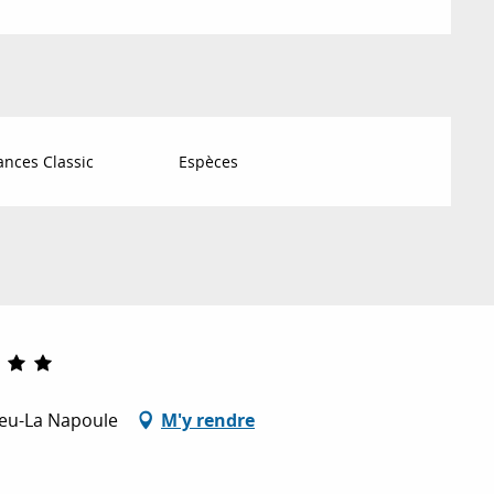
nces Classic
Espèces
ieu-La Napoule
M'y rendre