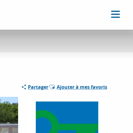
FR
Accessibilité
Recherche
Voir les favoris
Ajouter aux favoris
Partager
Ajouter à mes favoris