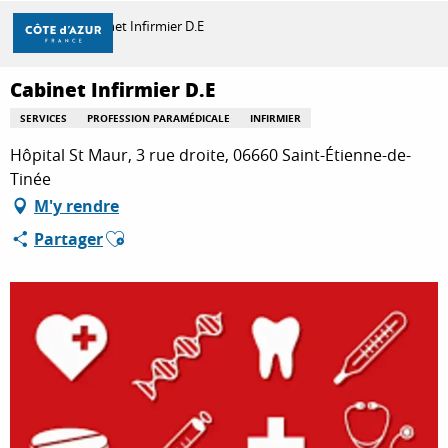
Aller
Accueil
Cabinet Infirmier D.E
au
contenu
principal
Cabinet Infirmier D.E
DÉCOUVRIR
SERVICES
PROFESSION PARAMÉDICALE
INFIRMIER
Hôpital St Maur, 3 rue droite, 06660 Saint-Étienne-de-
À FAIRE
Tinée
M'y rendre
Ajouter aux favoris
Partager
SÉJOURNER