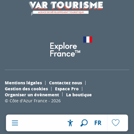
Mentions légales
Contactez nous
Gestion des cookies
Espace Pro
Organiser un évènement
La boutique
© Côte d'Azur France - 2026
FR
Accessibilité
Recherche
Voir les fa