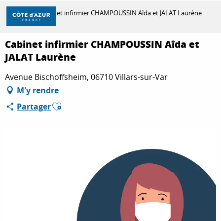
Aller
Accueil
Cabinet infirmier CHAMPOUSSIN Aîda et JALAT Laurène
au
contenu
principal
Cabinet infirmier CHAMPOUSSIN Aîda et
DÉCOUVRIR
JALAT Laurène
Avenue Bischoffsheim, 06710 Villars-sur-Var
À FAIRE
M'y rendre
Ajouter aux favoris
Partager
SÉJOURNER