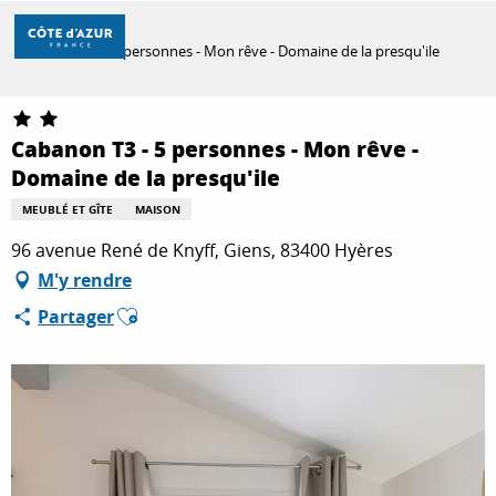
Aller
Accueil
au
Cabanon T3 - 5 personnes - Mon rêve - Domaine de la presqu'ile
contenu
principal
DÉCOUVRIR
Cabanon T3 - 5 personnes - Mon rêve -
Domaine de la presqu'ile
À FAIRE
MEUBLÉ ET GÎTE
MAISON
96 avenue René de Knyff, Giens, 83400 Hyères
SÉJOURNER
M'y rendre
Ajouter aux favoris
Partager