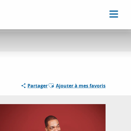
FR
Accessibilité
Recherche
Voir les favoris
Ajouter aux favoris
Partager
Ajouter à mes favoris