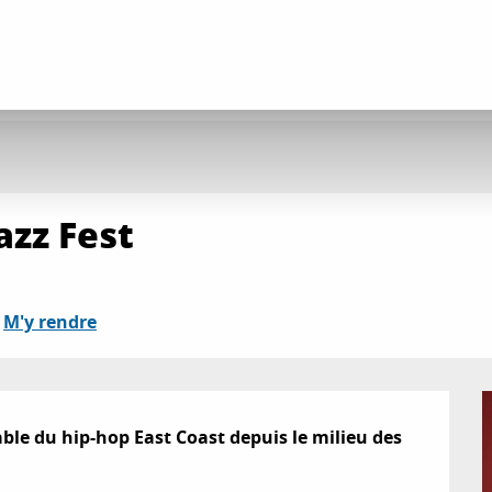
azz Fest
M'y rendre
le du hip-hop East Coast depuis le milieu des 