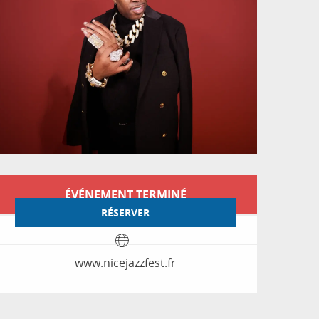
Ouverture et coordon
ÉVÉNEMENT TERMINÉ
RÉSERVER
www.nicejazzfest.fr