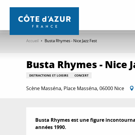
Aller
au
contenu
principal
Accueil
Busta Rhymes - Nice Jazz Fest
Busta Rhymes - Nice J
DISTRACTIONS ET LOISIRS
CONCERT
Scène Masséna, Place Masséna, 06000 Nice
Description
Busta Rhymes est une figure incontournab
années 1990.