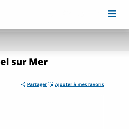
FR
Accessibilité
Recherche
Voir les favoris
el sur Mer
Ajouter aux favoris
Partager
Ajouter à mes favoris