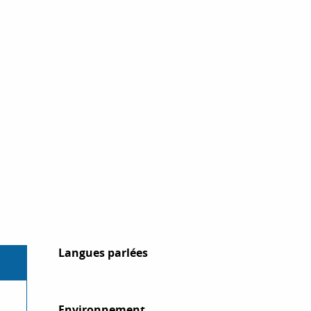
Langues parlées
Langues parlées
Environnement
Environnement