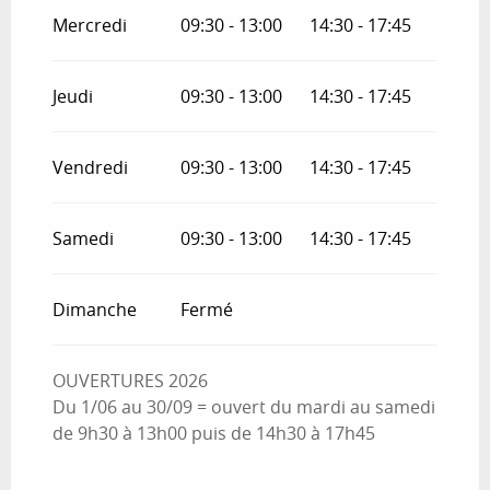
Mercredi
09:30 - 13:00
14:30 - 17:45
Du
14 avril 2026
au
25 avril 2026
Jeudi
09:30 - 13:00
14:30 - 17:45
Du
28 avril 2026
au
31 mai 2026
Vendredi
09:30 - 13:00
14:30 - 17:45
Du
1 juin 2026
au
13 juillet 2026
Samedi
09:30 - 13:00
14:30 - 17:45
Du
1 octobre 2026
au
17 octobre 2026
Dimanche
Fermé
Du
20 octobre 2026
au
31 octobre 2026
Du
3 novembre 2026
au
10 novembre
OUVERTURES 2026
2026
Du 1/06 au 30/09 = ouvert du mardi au samedi
Du
12 novembre 2026
au
19 décembre
de 9h30 à 13h00 puis de 14h30 à 17h45
2026