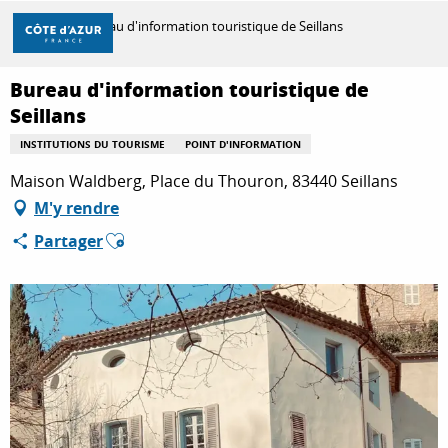
Aller
Accueil
Bureau d'information touristique de Seillans
au
contenu
principal
Bureau d'information touristique de
DÉCOUVRIR
Seillans
INSTITUTIONS DU TOURISME
POINT D'INFORMATION
À FAIRE
Maison Waldberg, Place du Thouron, 83440 Seillans
M'y rendre
Ajouter aux favoris
Partager
SÉJOURNER