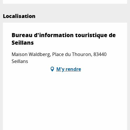
Du
22 décembre 2026
au
24 décembre
2026
Localisation
Du
26 décembre 2026
au
31 décembre
2026
Bureau d'information touristique de
Samedi 2 janvier 2027
Seillans
Maison Waldberg, Place du Thouron, 83440
Seillans
M'y rendre