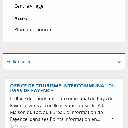
Centre village
Accès
Accès
Place du Thouron
En lien avec
Sur place
OFFICE DE TOURISME INTERCOMMUNAL DU
PAYS DE FAYENCE
Propose les produits de...
L'Office de Tourisme Intercommunal du Pays de
Fayence vous accueille et vous conseille. A la
Maison du Lac, au Bureau d'Information de
Fayence, dans ses Points Information en...
Fayence