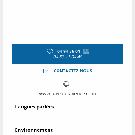
04 94 76 01
▒▒
04 83 11 04 49
CONTACTEZ-NOUS
www.paysdefayence.com
Langues parlées
Langues parlées
Environnement
Environnement