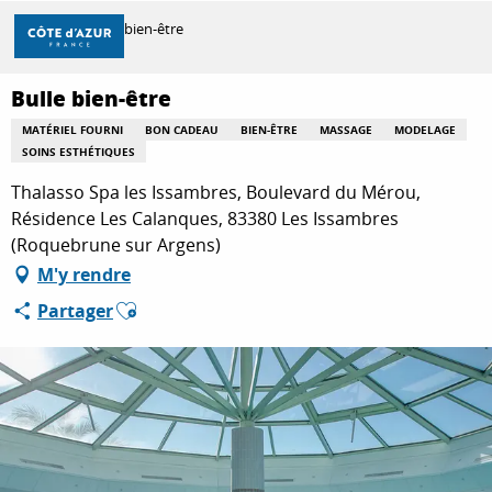
Aller
Accueil
Bulle bien-être
au
contenu
principal
Bulle bien-être
DÉCOUVRIR
MATÉRIEL FOURNI
BON CADEAU
BIEN-ÊTRE
MASSAGE
MODELAGE
SOINS ESTHÉTIQUES
À FAIRE
Thalasso Spa les Issambres, Boulevard du Mérou,
Résidence Les Calanques, 83380 Les Issambres
(Roquebrune sur Argens)
SÉJOURNER
M'y rendre
Ajouter aux favoris
Partager