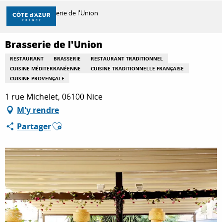
Aller
Accueil
Brasserie de l'Union
au
contenu
principal
Brasserie de l'Union
DÉCOUVRIR
RESTAURANT
BRASSERIE
RESTAURANT TRADITIONNEL
CUISINE MÉDITERRANÉENNE
CUISINE TRADITIONNELLE FRANÇAISE
CUISINE PROVENÇALE
À FAIRE
1 rue Michelet, 06100 Nice
M'y rendre
SÉJOURNER
Ajouter aux favoris
Partager