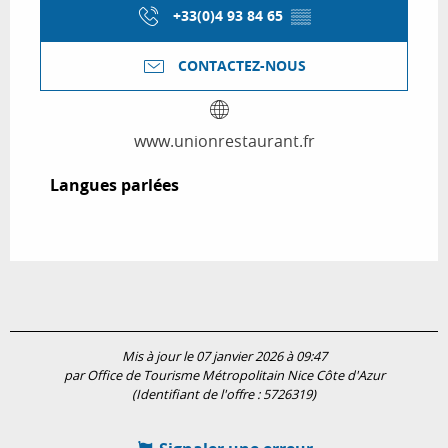
+33(0)4 93 84 65
▒▒
CONTACTEZ-NOUS
www.unionrestaurant.fr
Langues parlées
Langues parlées
Mis à jour le 07 janvier 2026 à 09:47
par Office de Tourisme Métropolitain Nice Côte d'Azur
(Identifiant de l'offre :
5726319
)