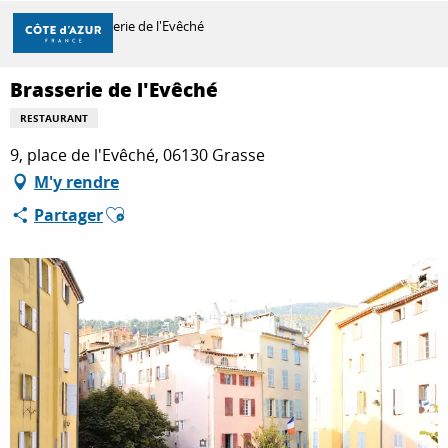
Aller
Accueil
Brasserie de l'Evêché
au
contenu
principal
Brasserie de l'Evêché
DÉCOUVRIR
RESTAURANT
9, place de l'Evêché, 06130 Grasse
À FAIRE
M'y rendre
Ajouter aux favoris
Partager
SÉJOURNER