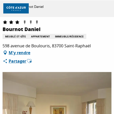
Aller
Accueil
Bournot Daniel
au
contenu
principal
DÉCOUVRIR
Bournot Daniel
MEUBLÉ ET GÎTE
APPARTEMENT
IMMEUBLE/RÉSIDENCE
À FAIRE
598 avenue de Boulouris, 83700 Saint-Raphaël
M'y rendre
Ajouter aux favoris
Partager
SÉJOURNER