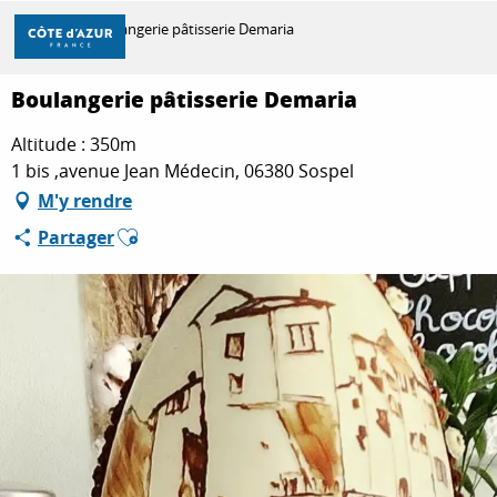
Aller
Accueil
Boulangerie pâtisserie Demaria
au
contenu
principal
Boulangerie pâtisserie Demaria
DÉCOUVRIR
Altitude : 350m
1 bis ,avenue Jean Médecin, 06380 Sospel
À FAIRE
M'y rendre
Ajouter aux favoris
Partager
SÉJOURNER