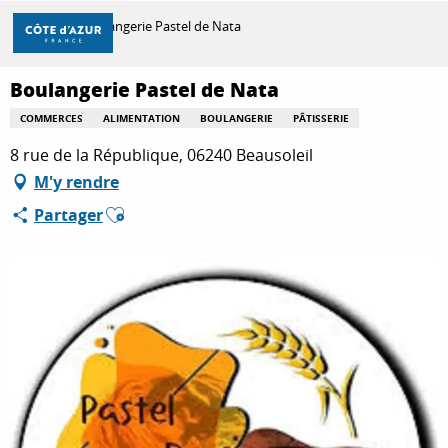
Aller
Accueil
Boulangerie Pastel de Nata
au
contenu
principal
Boulangerie Pastel de Nata
DÉCOUVRIR
COMMERCES
ALIMENTATION
BOULANGERIE
PÂTISSERIE
8 rue de la République, 06240 Beausoleil
À FAIRE
M'y rendre
Ajouter aux favoris
Partager
SÉJOURNER