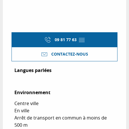
09 81 77 63
▒▒
CONTACTEZ-NOUS
Langues parlées
Langues parlées
Environnement
Environnement
Centre ville
En ville
Arrêt de transport en commun à moins de
500 m