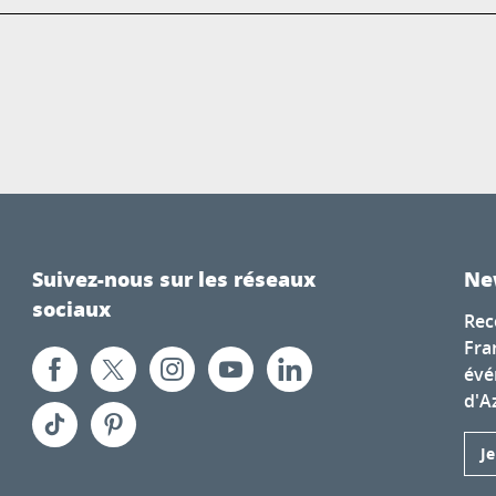
Suivez-nous sur les réseaux
Ne
sociaux
Rec
Fra
évé
d'A
J