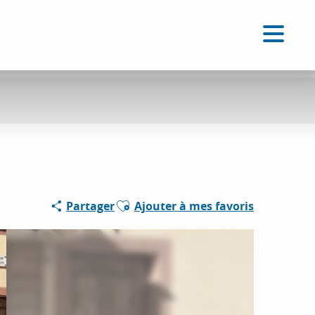
FR
Accessibilité
Recherche
Voir les favoris
Ajouter aux favoris
Partager
Ajouter à mes favoris