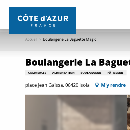
Aller
au
contenu
principal
Accueil
Boulangerie La Baguette Magic
Boulangerie La Bague
COMMERCES
ALIMENTATION
BOULANGERIE
PÂTISSERIE
place Jean Gaïssa, 06420 Isola
M'y rendre