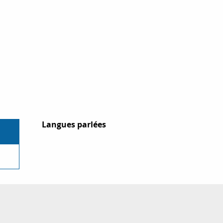
Langues parlées
Langues parlées