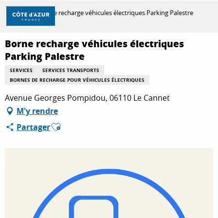
Aller
Accueil
Borne recharge véhicules électriques Parking Palestre
au
contenu
principal
Borne recharge véhicules électriques
DÉCOUVRIR
Parking Palestre
SERVICES
SERVICES TRANSPORTS
BORNES DE RECHARGE POUR VÉHICULES ÉLECTRIQUES
À FAIRE
Avenue Georges Pompidou, 06110 Le Cannet
M'y rendre
SÉJOURNER
Ajouter aux favoris
Partager