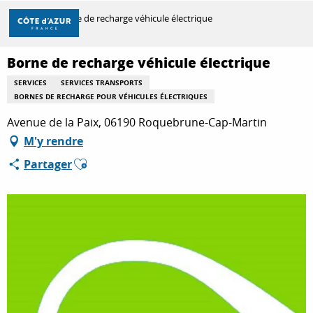
Aller
Accueil
Borne de recharge véhicule électrique
au
contenu
principal
Borne de recharge véhicule électrique
DÉCOUVRIR
SERVICES
SERVICES TRANSPORTS
BORNES DE RECHARGE POUR VÉHICULES ÉLECTRIQUES
À FAIRE
Avenue de la Paix, 06190 Roquebrune-Cap-Martin
M'y rendre
Ajouter aux favoris
Partager
SÉJOURNER