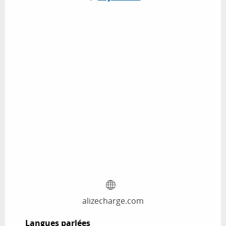
alizecharge.com
Langues parlées
Langues parlées