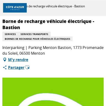
Aller
Accueil
Borne de recharge véhicule électrique - Bastion
au
contenu
principal
Borne de recharge véhicule électrique -
DÉCOUVRIR
Bastion
SERVICES
SERVICES TRANSPORTS
BORNES DE RECHARGE POUR VÉHICULES ÉLECTRIQUES
À FAIRE
Interparking | Parking Menton Bastion, 1773 Promenade
du Soleil, 06500 Menton
SÉJOURNER
M'y rendre
Ajouter aux favoris
Partager