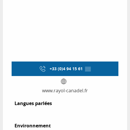
+33 (0)4 94 15 61
▒▒
www.rayol-canadel.fr
Langues parlées
Langues parlées
Environnement
Environnement