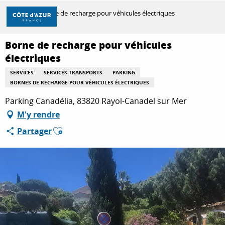
Aller
Accueil
Borne de recharge pour véhicules électriques
au
contenu
principal
Borne de recharge pour véhicules
DÉCOUVRIR
électriques
SERVICES
SERVICES TRANSPORTS
PARKING
BORNES DE RECHARGE POUR VÉHICULES ÉLECTRIQUES
À FAIRE
Parking Canadélia, 83820 Rayol-Canadel sur Mer
M'y rendre
SÉJOURNER
Ajouter aux favoris
Partager