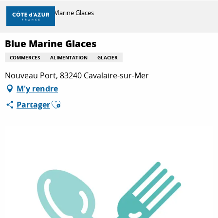
Aller
Accueil
Blue Marine Glaces
au
contenu
principal
Blue Marine Glaces
DÉCOUVRIR
COMMERCES
ALIMENTATION
GLACIER
Nouveau Port, 83240 Cavalaire-sur-Mer
À FAIRE
M'y rendre
Ajouter aux favoris
Partager
SÉJOURNER