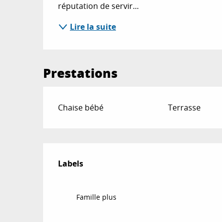
réputation de servir...
Lire la suite
Prestations
Chaise bébé
Terrasse
Offres de prestat
Labels
Labels
Famille plus