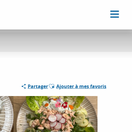
FR
Accessibilité
Recherche
Voir les favoris
Ajouter aux favoris
Partager
Ajouter à mes favoris