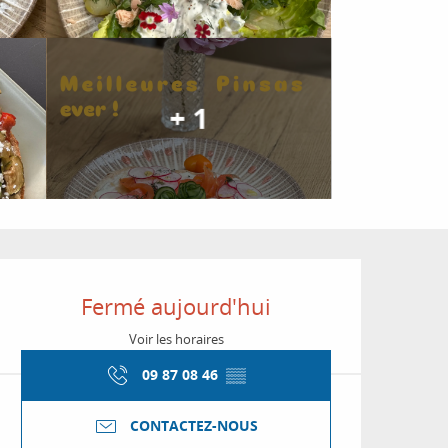
+ 1
Ouverture et coordon
Fermé aujourd'hui
Voir les horaires
09 87 08 46
▒▒
CONTACTEZ-NOUS