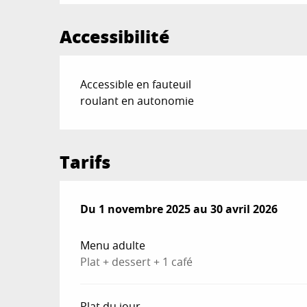
Accessibilité
Accessible en fauteuil
roulant en autonomie
Tarifs
Du
Du
1 novembre 2025
1 novembre 2025
au
au
30 avril 2026
30 avril 2026
Menu adulte
Plat + dessert + 1 café
Plat du jour