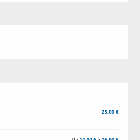
25,00 €
De
14,90 €
à
16,90 €