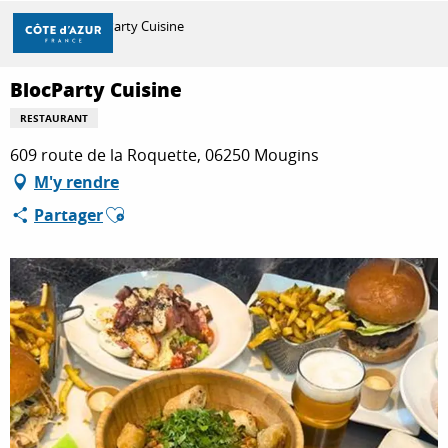
Aller
Accueil
BlocParty Cuisine
au
contenu
principal
BlocParty Cuisine
DÉCOUVRIR
RESTAURANT
609 route de la Roquette, 06250 Mougins
À FAIRE
M'y rendre
Ajouter aux favoris
Partager
SÉJOURNER