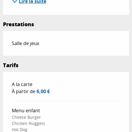
Lire la suite
Prestations
Salle de jeux
Tarifs
Tarifs 2026
A la carte
À partir de
6,00 €
Menu enfant
Cheese Burger
Chicken Nuggets
Hot Dog