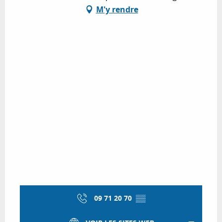
M'y rendre
09 71 20 70
▒▒