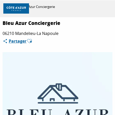
Aller
Accueil
Bleu Azur Conciergerie
au
contenu
principal
Bleu Azur Conciergerie
DÉCOUVRIR
06210 Mandelieu-La Napoule
Ajouter aux favoris
Partager
À FAIRE
SÉJOURNER