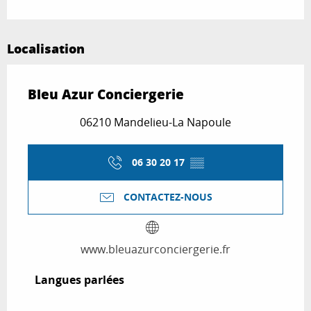
Localisation
Bleu Azur Conciergerie
06210 Mandelieu-La Napoule
06 30 20 17
▒▒
CONTACTEZ-NOUS
www.bleuazurconciergerie.fr
Langues parlées
Langues parlées