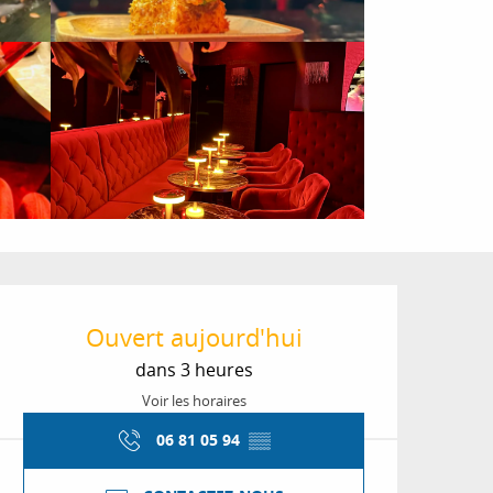
Ouverture et coordon
Ouvert aujourd'hui
dans 3 heures
Voir les horaires
06 81 05 94
▒▒