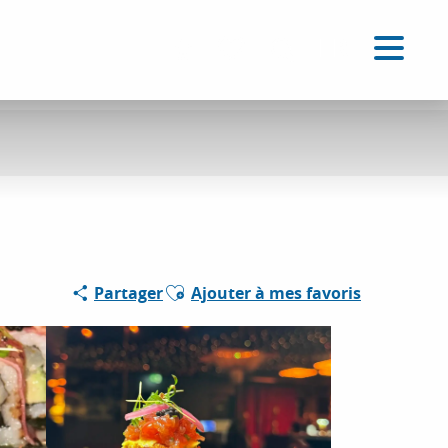
FR
Accessibilité
Recherche
Voir les favoris
Ajouter aux favoris
Partager
Ajouter à mes favoris