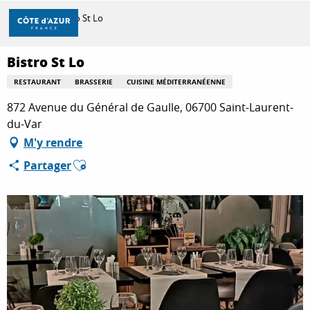
Aller
Accueil
Bistro St Lo
au
contenu
principal
Bistro St Lo
DÉCOUVRIR
RESTAURANT
BRASSERIE
CUISINE MÉDITERRANÉENNE
872 Avenue du Général de Gaulle, 06700 Saint-Laurent-
À FAIRE
du-Var
M'y rendre
Ajouter aux favoris
Partager
SÉJOURNER