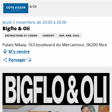
Aller
Accueil
Bigflo & Oli
au
contenu
principal
Jeudi 5 novembre de 20:00 à 20:00
DÉCOUVRIR
Bigflo & Oli
DISTRACTIONS ET LOISIRS
CONCERT
RAP, RNB, SOUL
À FAIRE
Palais Nikaïa, 163 boulevard du Mercantour, 06200 Nice
M'y rendre
Ajouter aux favoris
Partager
SÉJOURNER