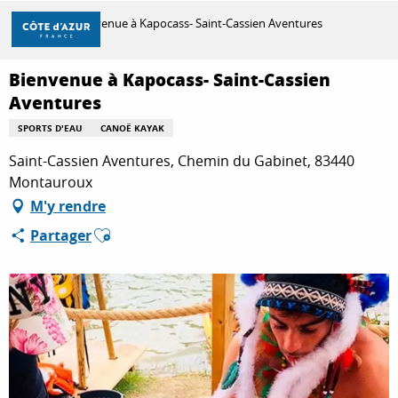
Aller
Accueil
Bienvenue à Kapocass- Saint-Cassien Aventures
au
contenu
principal
Bienvenue à Kapocass- Saint-Cassien
DÉCOUVRIR
Aventures
SPORTS D'EAU
CANOË KAYAK
À FAIRE
Saint-Cassien Aventures, Chemin du Gabinet, 83440
Montauroux
M'y rendre
SÉJOURNER
Ajouter aux favoris
Partager