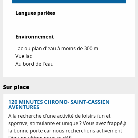
Langues parlées
Langues parlées
Environnement
Environnement
Lac ou plan d'eau à moins de 300 m
Vue lac
Au bord de l'eau
Sur place
Réservable
120 MINUTES CHRONO- SAINT-CASSIEN
AVENTURES
A la recherche d’une activité de loisirs fun et
sportive, stimulante et unique ? Vous avez frappé à
la bonne porte car nous recherchons activement
l’équipe ultime pour ce défi...