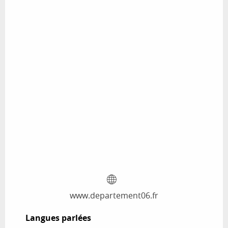
www.departement06.fr
Langues parlées
Langues parlées