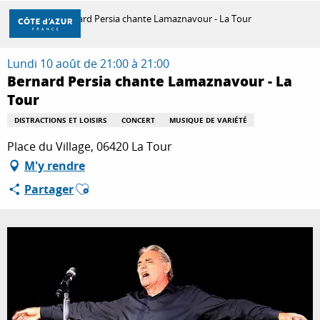
Aller
Accueil
Bernard Persia chante Lamaznavour - La Tour
au
contenu
principal
Lundi 10 août de 21:00 à 21:00
DÉCOUVRIR
Bernard Persia chante Lamaznavour - La
Tour
À FAIRE
DISTRACTIONS ET LOISIRS
CONCERT
MUSIQUE DE VARIÉTÉ
Place du Village, 06420 La Tour
M'y rendre
SÉJOURNER
Ajouter aux favoris
Partager