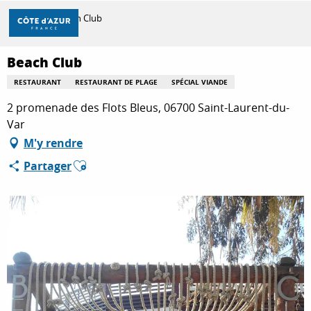
Aller
Accueil
Beach Club
au
contenu
principal
Beach Club
DÉCOUVRIR
RESTAURANT
RESTAURANT DE PLAGE
SPÉCIAL VIANDE
2 promenade des Flots Bleus, 06700 Saint-Laurent-du-
À FAIRE
Var
M'y rendre
Ajouter aux favoris
Partager
SÉJOURNER