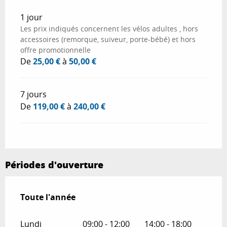
Tarifs 2026
1 jour
Les prix indiqués concernent les vélos adultes , hors
accessoires (remorque, suiveur, porte-bébé) et hors
offre promotionnelle
De
25,00 €
à
50,00 €
7 jours
De
119,00 €
à
240,00 €
Périodes d'ouverture
Toute l'année
Toute l'année
Lundi
09:00 - 12:00
14:00 - 18:00