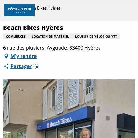
Aller
Accueil
Beach Bikes Hyères
au
contenu
principal
Beach Bikes Hyères
DÉCOUVRIR
COMMERCES
LOCATION DE MATÉRIEL
LOUEUR DE VÉLOS OU VTT
6 rue des pluviers, Ayguade, 83400 Hyères
À FAIRE
M'y rendre
Ajouter aux favoris
Partager
SÉJOURNER