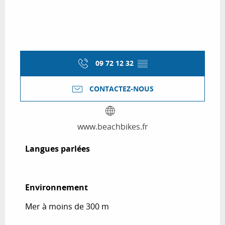
09 72 12 32
▒▒
CONTACTEZ-NOUS
www.beachbikes.fr
Langues parlées
Langues parlées
Environnement
Environnement
Mer à moins de 300 m